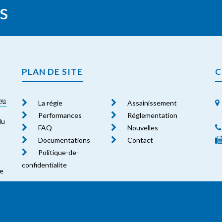
s
PLAN DE SITE
C
La régie
Assainissement
Performances
Réglementation
du
FAQ
Nouvelles
Documentations
Contact
Politique-de-
confidentialite
le
nt