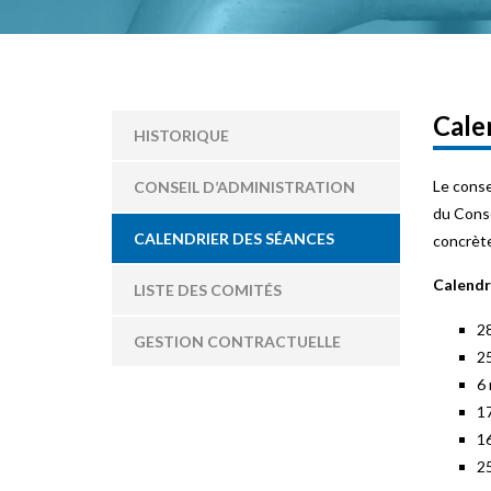
Cale
HISTORIQUE
Le conse
CONSEIL D’ADMINISTRATION
du Conse
CALENDRIER DES SÉANCES
concrète
Calendri
LISTE DES COMITÉS
28
GESTION CONTRACTUELLE
25
6 
17
1
25