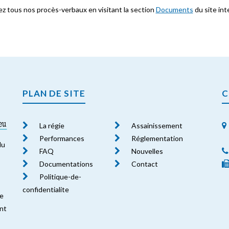
z tous nos procès-verbaux en visitant la section
Documents
du site int
PLAN DE SITE
C
La régie
Assainissement
Performances
Réglementation
du
FAQ
Nouvelles
Documentations
Contact
Politique-de-
confidentialite
le
nt