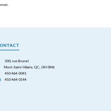
ernet.
ONTACT
300, rue Brunet
Mont-Saint-Hilaire, QC, J3H 0M6
450 464-0041
450 464-0144