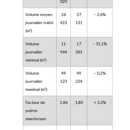
020
Volume moyen
26
27
– 2,6%
journalier traité
423
131
(m³)
Volume
11
17
– 31,1%
journalier
964
361
minimal (m³)
Volume
49
49
– 0,2%
journalier
123
224
maximal (m³)
Facteur de
1,86
1,80
+ 3,3%
pointe
max/moyen