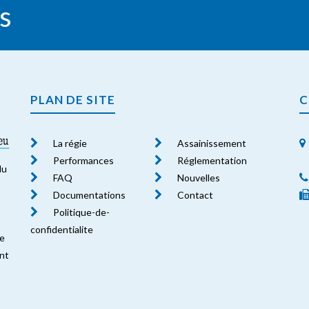
s
PLAN DE SITE
C
La régie
Assainissement
Performances
Réglementation
du
FAQ
Nouvelles
Documentations
Contact
Politique-de-
confidentialite
le
nt